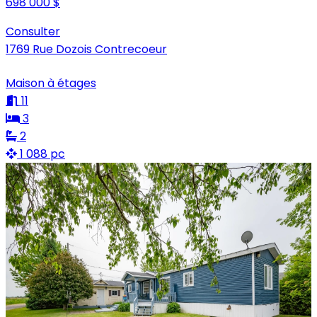
698 000 $
Consulter
1769 Rue Dozois Contrecoeur
Maison à étages
11
3
2
1 088 pc