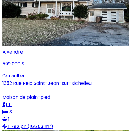
À vendre
599 000 $
Consulter
1352 Rue Reid Saint-Jean-sur-Richelieu
Maison de plain-pied
11
3
1
1 782 pi² (165.53 m²)