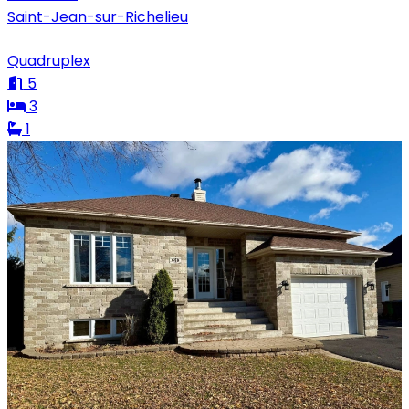
Saint-Jean-sur-Richelieu
Quadruplex
5
3
1