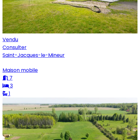
Vendu
Consulter
Saint-Jacques-le-Mineur
Maison mobile
7
3
1