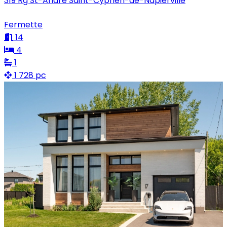
319 Rg St-André Saint-Cyprien-de-Napierville
Fermette
14
4
1
1 728 pc