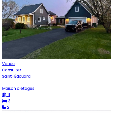
Vendu
Consulter
Saint-Édouard
Maison à étages
11
3
2