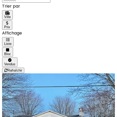
Trier par
Ville
Prix
Affichage
Liste
Bloc
Vendus
Rafraîchir