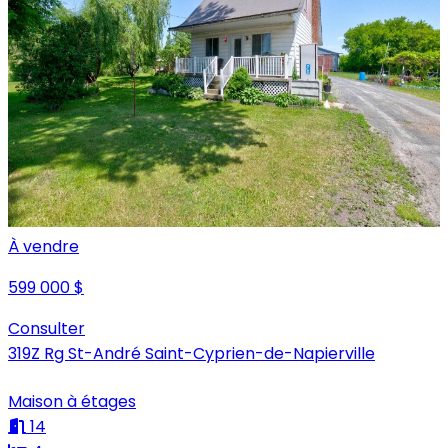
À vendre
599 000 $
Consulter
319Z Rg St-André Saint-Cyprien-de-Napierville
Maison à étages
14