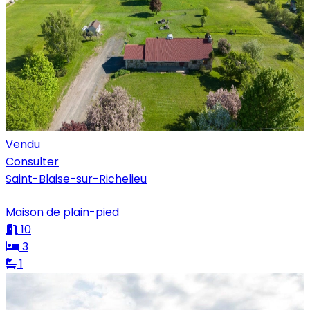
Vendu
Consulter
Saint-Blaise-sur-Richelieu
Maison de plain-pied
10
3
1