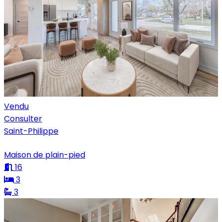
Vendu
Consulter
Saint-Philippe
Maison de plain-pied
16
3
3