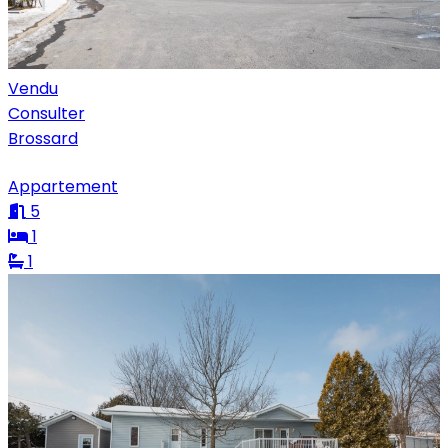
Vendu
Consulter
Brossard
Appartement
5
1
1