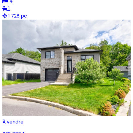
4
1
1 728 pc
À vendre