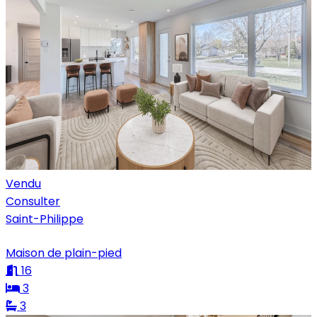
Vendu
Consulter
Saint-Philippe
Maison de plain-pied
16
3
3