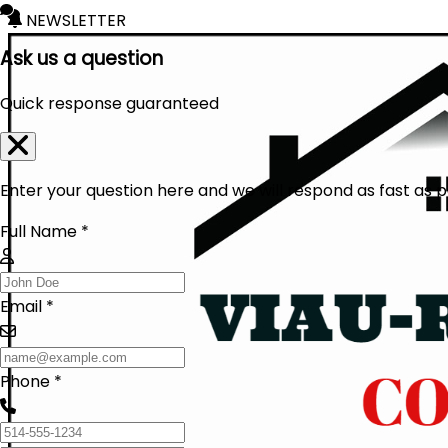
NEWSLETTER
Ask us a question
Quick response guaranteed
Enter your question here and we will respond as fast as p
Full Name *
Email *
Phone *