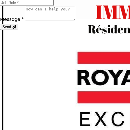
Message *
Send