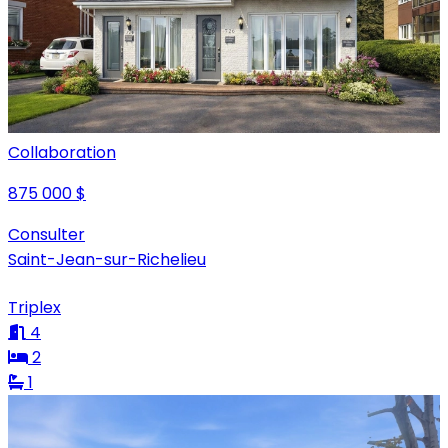
Collaboration
875 000 $
Consulter
Saint-Jean-sur-Richelieu
Triplex
4
2
1