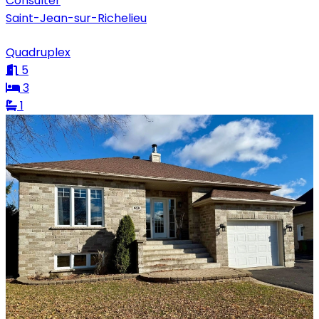
Consulter
Saint-Jean-sur-Richelieu
Quadruplex
5
3
1