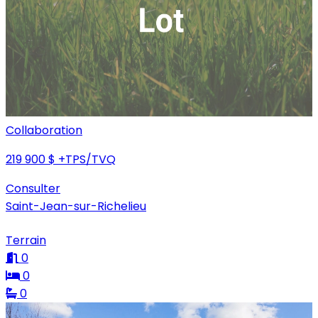
Collaboration
219 900 $
+TPS/TVQ
Consulter
Saint-Jean-sur-Richelieu
Terrain
0
0
0