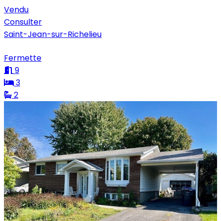
Vendu
Consulter
Saint-Jean-sur-Richelieu
Fermette
9
3
2