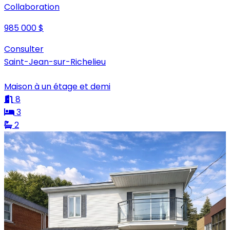
Collaboration
985 000 $
Consulter
Saint-Jean-sur-Richelieu
Maison à un étage et demi
8
3
2