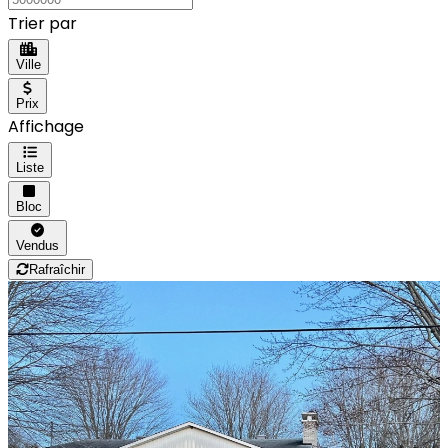
Trier par
Ville
Prix
Affichage
Liste
Bloc
Vendus
Rafraîchir