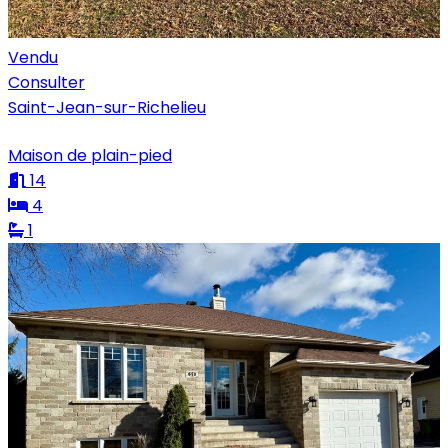
Vendu
Consulter
Saint-Jean-sur-Richelieu
Maison de plain-pied
14
4
1