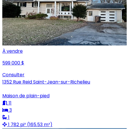
À vendre
599 000 $
Consulter
1352 Rue Reid Saint-Jean-sur-Richelieu
Maison de plain-pied
11
3
1
1 782 pi² (165.53 m²)