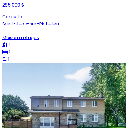
285 000 $
Consulter
Saint-Jean-sur-Richelieu
Maison à étages
1
1
1