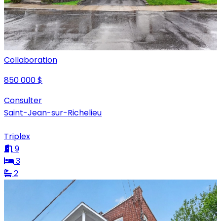
Collaboration
850 000 $
Consulter
Saint-Jean-sur-Richelieu
Triplex
9
3
2