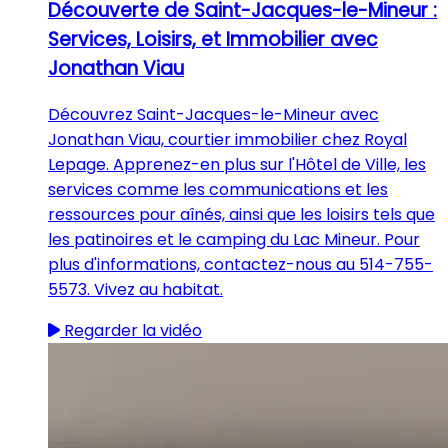
Découverte de Saint-Jacques-le-Mineur :
Services, Loisirs, et Immobilier avec
Jonathan Viau
Découvrez Saint-Jacques-le-Mineur avec
Jonathan Viau, courtier immobilier chez Royal
Lepage. Apprenez-en plus sur l'Hôtel de Ville, les
services comme les communications et les
ressources pour aînés, ainsi que les loisirs tels que
les patinoires et le camping du Lac Mineur. Pour
plus d'informations, contactez-nous au 514-755-
5573. Vivez au habitat.
Regarder la vidéo