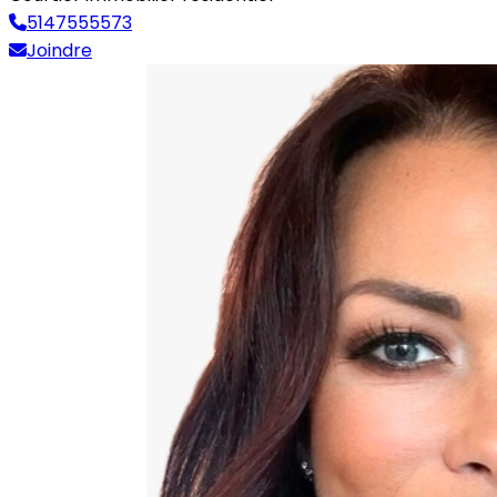
5147555573
Joindre