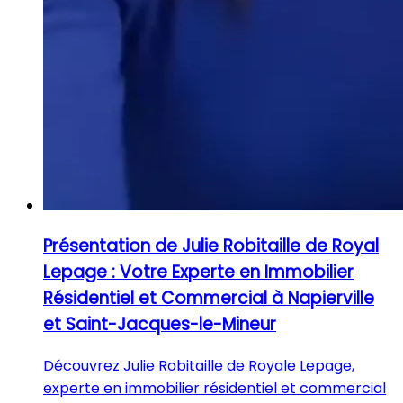
Présentation de Julie Robitaille de Royal
Lepage : Votre Experte en Immobilier
Résidentiel et Commercial à Napierville
et Saint-Jacques-le-Mineur
Découvrez Julie Robitaille de Royale Lepage,
experte en immobilier résidentiel et commercial