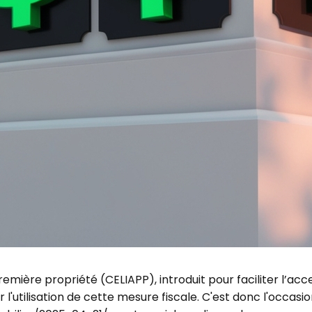
mière propriété (CELIAPP), introduit pour faciliter l’acce
utilisation de cette mesure fiscale. C'est donc l'occasion