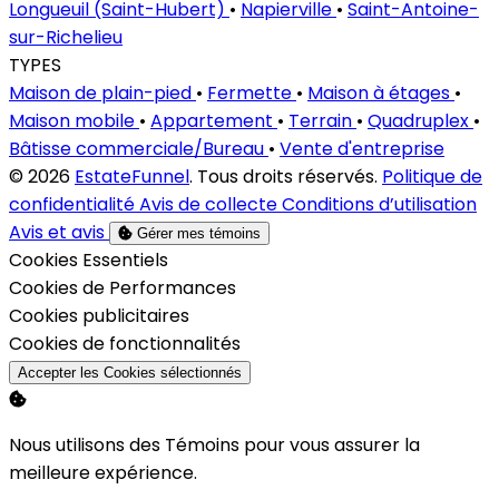
Longueuil (Saint-Hubert)
•
Napierville
•
Saint-Antoine-
sur-Richelieu
TYPES
Maison de plain-pied
•
Fermette
•
Maison à étages
•
Maison mobile
•
Appartement
•
Terrain
•
Quadruplex
•
Bâtisse commerciale/Bureau
•
Vente d'entreprise
© 2026
EstateFunnel
. Tous droits réservés.
Politique de
confidentialité
Avis de collecte
Conditions d’utilisation
Avis et avis
Gérer mes témoins
Activer
Cookies Essentiels
Activer
Cookies de Performances
Activer
Cookies publicitaires
Activer
Cookies de fonctionnalités
Accepter les Cookies sélectionnés
Nous utilisons des Témoins pour vous assurer la
meilleure expérience.